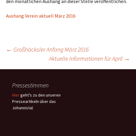
den monatlichen Aushang an dieser Stelle veröffentlichen.
Aushang Verein aktuell März 2016
Beitragsnavigation
←
Großhäcksler Anfang März 2016
Aktuelle Informationen für April
→
Pressestimmen
Hier
geht’s zu den unseren
Presseartikeln über das
Johannistal.