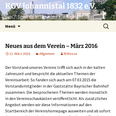
KGV Johannistal 1832 e.V.
Sachsens älteste Kleingartenanlage
Zum
Suchen
Menü
Inhalt
nach:
springen
Neues aus dem Verein – März 2016
11. März 2016
Allgemein
M.Rossa
Der Vorstand unseres Vereins trifft sich auch in der kalten
Jahreszeit und bespricht die aktuellen Themen der
Vereinsarbeit. So fanden sich auch am 07.03.2015 die
Vorstandsmitglieder in der Gaststätte Bayrischer Bahnhof
zusammen. Die besprochenen Themen werden monatlich
in den Vereinsschaukästen veröffentlicht. Als zusätzliches
Angebot werden wir diese Informationen auf den
Startbereich der Vereinshomepage ausweiten und ab sofort