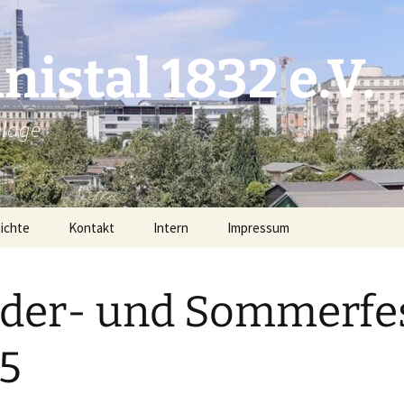
istal 1832 e.V.
nlage
ichte
Kontakt
Intern
Impressum
 und Ereignisse
der- und Sommerfe
inden des
nistales
5
olizeiwache
oritz Seeburg