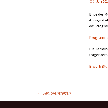
3. Juni 20
Vereinsheim
Jüdis
Ende des Mo
Anlage stat
König
das Program
Lied d
Programm „
Press
Die Termin
folgendem
Erwerb Blu
Beitragsnavigation
←
Seniorentreffen