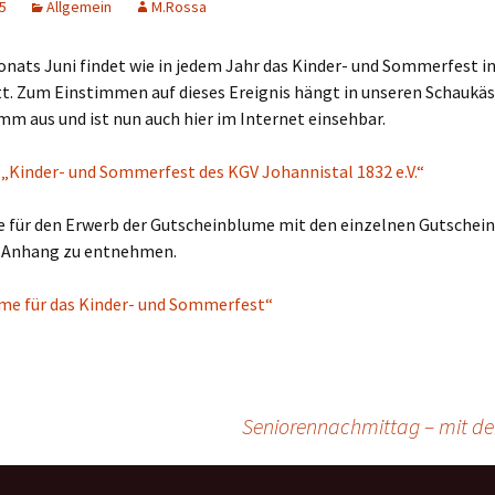
15
Allgemein
M.Rossa
cher Friedhof
nats Juni findet wie in jedem Jahr das Kinder- und Sommerfest in
t. Zum Einstimmen auf dieses Ereignis hängt in unseren Schaukäs
-Anton-Denkmal
m aus und ist nun auch hier im Internet einsehbar.
er Johannistaler
Kinder- und Sommerfest des KGV Johannistal 1832 e.V.“
espiegel
e für den Erwerb der Gutscheinblume mit den einzelnen Gutschein
 Anhang zu entnehmen.
me für das Kinder- und Sommerfest“
Seniorennachmittag – mit de