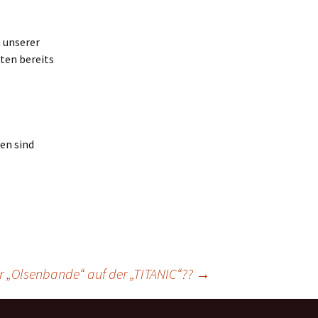
 unserer
ten bereits
en sind
r „Olsenbande“ auf der „TITANIC“??
→