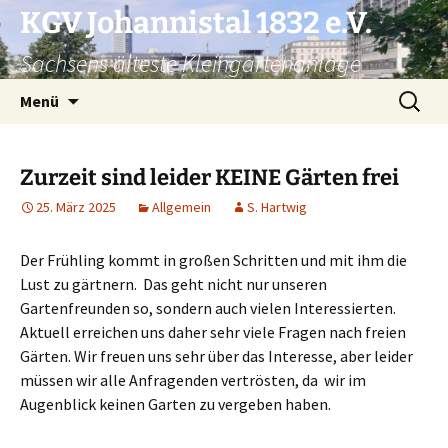
KGV Johannistal 1832 e.V.
Sachsens älteste Kleingartenanlage
Zum
Suchen
Menü
Inhalt
nach:
springen
Zurzeit sind leider KEINE Gärten frei
25. März 2025
Allgemein
S. Hartwig
Der Frühling kommt in großen Schritten und mit ihm die
Lust zu gärtnern. Das geht nicht nur unseren
Gartenfreunden so, sondern auch vielen Interessierten.
Aktuell erreichen uns daher sehr viele Fragen nach freien
Gärten. Wir freuen uns sehr über das Interesse, aber leider
müssen wir alle Anfragenden vertrösten, da wir im
Augenblick keinen Garten zu vergeben haben.